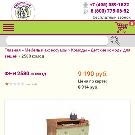
+7 (495) 989-1822
Спасибо, что выбрали нас!
8 (800) 775-06-52
бесплатный звонок
Распродажа!
0
Детские коляски
Автомобильные кресла
Главная
»
Мебель и аксессуары
»
Комоды
»
Детские комоды для
Кроватки для новорожденных
вещей
»
2580 комод
Кровати для детей от 2-3 лет
9 190 руб.
ФЕЯ 2580 комод
Конверты, муфты
Цена по карте:
голосов: (
4
)
8 914 руб.
Детский транспорт
Летние товары
Мебель и аксессуары
Постельные принадлежности