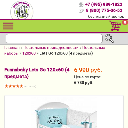
+7 (495) 989-1822
Спасибо, что выбрали нас!
8 (800) 775-06-52
бесплатный звонок
Распродажа!
0
Детские коляски
Автомобильные кресла
Главная
»
Постельные принадлежности
»
Постельные
Кроватки для новорожденных
наборы
»
120x60
»
Lets Go 120х60 (4 предмета)
Кровати для детей от 2-3 лет
6 990 руб.
Funnababy Lets Go 120х60 (4
предмета)
Конверты, муфты
Цена по карте:
6 780 руб.
Детский транспорт
голосов: (
18
)
Летние товары
Мебель и аксессуары
Постельные принадлежности