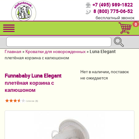
+7 (495) 989-1822
Спасибо, что выбрали нас!
8 (800) 775-06-52
бесплатный звонок
Распродажа!
0
Детские коляски
Автомобильные кресла
Главная
»
Кроватки для новорожденных
»
Luna Elegant
Кроватки для новорожденных
плетёная корзина с капюшоном
Кровати для детей от 2-3 лет
Нет в наличии, поставок
Funnababy Luna Elegant
не ожидается
плетёная корзина с
Конверты, муфты
капюшоном
Детский транспорт
голосов: (
5
)
Летние товары
Мебель и аксессуары
Постельные принадлежности