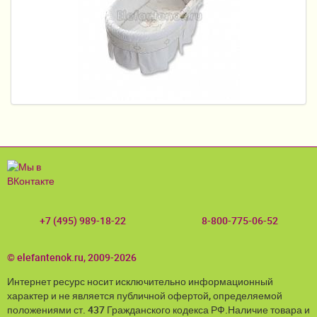
Пеленание
Гигиена и уход
Кормление
Качели, шезлонги
Манежи
Безопасность ребенка
Ходунки и прыгунки
Игры и развитие
+7 (495) 989-18-22
8-800-775-06-52
Принадлежности для выписки
© elefantenok.ru, 2009-2026
Сумки для мам и детей
Интернет ресурс носит исключительно информационный
характер и не является публичной офертой, определяемой
Кенгуру и слинги
положениями ст. 437 Гражданского кодекса РФ.Наличие товара и