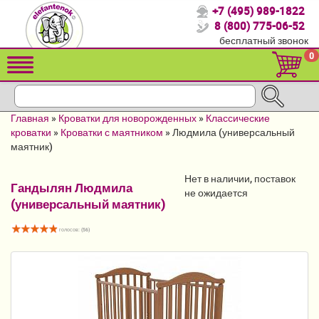
+7 (495) 989-1822
Спасибо, что выбрали нас!
8 (800) 775-06-52
бесплатный звонок
Распродажа!
0
Детские коляски
Автомобильные кресла
Главная
»
Кроватки для новорожденных
»
Классические
Кроватки для новорожденных
кроватки
»
Кроватки с маятником
»
Людмила (универсальный
маятник)
Кровати для детей от 2-3 лет
Нет в наличии, поставок
Гандылян Людмила
Конверты, муфты
не ожидается
(универсальный маятник)
Детский транспорт
голосов: (
56
)
Летние товары
Мебель и аксессуары
Постельные принадлежности