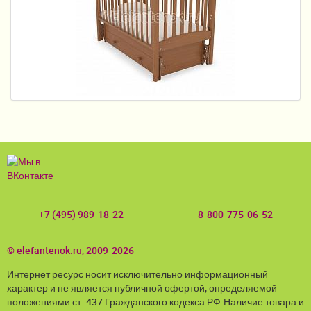
Пеленание
Кормление
Гигиена и уход
Качели, шезлонги
Манежи
Безопасность ребенка
Ходунки и прыгунки
+7 (495) 989-18-22
8-800-775-06-52
Игры и развитие
Принадлежности для выписки
© elefantenok.ru, 2009-2026
Сумки для мам и детей
Интернет ресурс носит исключительно информационный
характер и не является публичной офертой, определяемой
Кенгуру и слинги
положениями ст. 437 Гражданского кодекса РФ.Наличие товара и