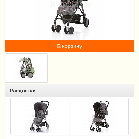
Пеленание
Гигиена и уход
Кормление
Качели, шезлонги
В корзину
Манежи
Безопасность ребенка
Ходунки и прыгунки
Расцветки
Игры и развитие
Принадлежности для выписки
Сумки для мам и детей
Кенгуру и слинги