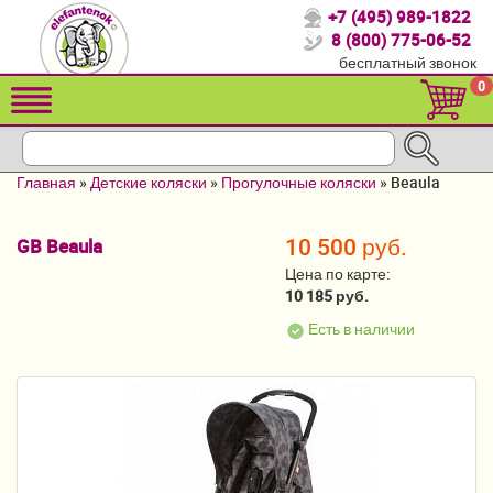
+7 (495) 989-1822
Спасибо, что выбрали нас!
8 (800) 775-06-52
бесплатный звонок
Распродажа!
0
Детские коляски
Автомобильные кресла
Главная
»
Детские коляски
»
Прогулочные коляски
»
Beaula
Кроватки для новорожденных
10 500 руб.
GB Beaula
Кровати для детей от 2-3 лет
Цена по карте:
Конверты, муфты
10 185 руб.
Есть в наличии
Детский транспорт
Летние товары
Мебель и аксессуары
Постельные принадлежности