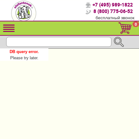
+7 (495) 989-1822
Спасибо, что выбрали нас!
8 (800) 775-06-52
бесплатный звонок
Распродажа!
0
Детские коляски
Автомобильные кресла
DB query error.
Кроватки для новорожденных
Please try later.
Кровати для детей от 2-3 лет
Детский транспорт
Летние товары
Конверты, муфты
Мебель и аксессуары
Постельные принадлежности