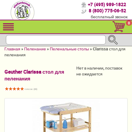
+7 (495) 989-1822
Спасибо, что выбрали нас!
8 (800) 775-06-52
бесплатный звонок
Распродажа!
0
Детские коляски
Автомобильные кресла
Главная
»
Пеленание
»
Пеленальные столы
»
Clarissa стол для
Кроватки для новорожденных
пеленания
Кровати для детей от 2-3 лет
Нет в наличии, поставок
Geuther Clarissa стол для
не ожидается
пеленания
Конверты, муфты
Детский транспорт
голосов: (
20
)
Летние товары
Мебель и аксессуары
Постельные принадлежности