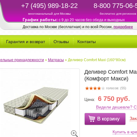
+7 (495) 989-18-22
8-800 775-06-
многоканальный для Москвы
бесплатно для регионов
График работы:
c 9 до 20 часов без обеда и выходных
Доставка по Москве (бесплатная) и по всей России,
подробнее
Гарантия и возврат
Отзывы
Контакты
ельные принадлежности
»
Матрасы
»
Деливер Comfort Maxi (160*80см)
Деливер Comfort Ma
(Комфорт Макси)
голосов: (
55
)
6 750 руб.
Цена:
Видели дешевле? С
Зак
В корзину
Купить в кр