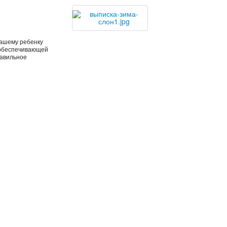
вашему ребенку
, обеспечивающей
равильное