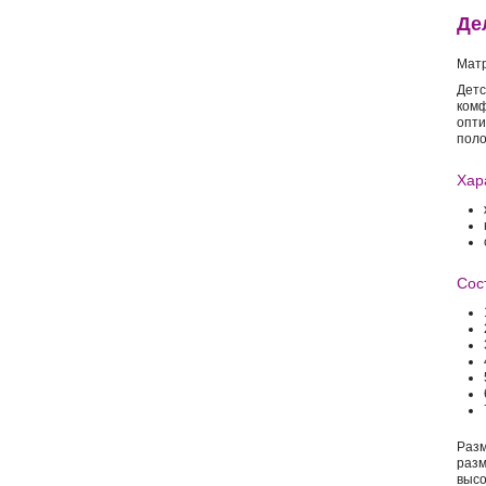
Де
Матр
Детс
комф
опти
поло
Хар
Сос
Раз
разм
высо