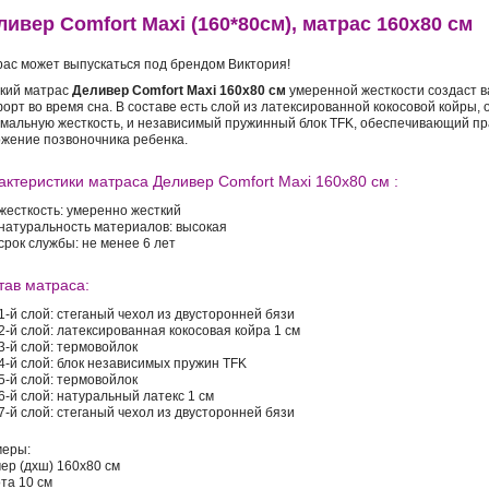
ливер Comfort Maxi (160*80см), матрас 160х80 см
ас может выпускаться под брендом Виктория!
кий матрас
Деливер Comfort Maxi 160x80 см
умеренной жесткости создаст 
орт во время сна. В составе есть слой из латексированной кокосовой койры
мальную жесткость, и независимый пружинный блок TFK, обеспечивающий п
жение позвоночника ребенка.
актеристики матраса Деливер Comfort Maxi 160х80 см :
жесткость: умеренно жесткий
натуральность материалов: высокая
срок службы: не менее 6 лет
тав матраса:
1-й слой: стеганый чехол из двусторонней бязи
2-й слой: латексированная кокосовая койра 1 см
3-й слой: термовойлок
4-й слой: блок независимых пружин TFK
5-й слой: термовойлок
6-й слой: натуральный латекс 1 см
7-й слой: стеганый чехол из двусторонней бязи
меры:
ер (дхш) 160x80 см
та 10 см