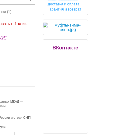
Доставка и оплата
Гарантия и возврат
етки
(1)
азать в 1 клик
едит
ВКонтакте
ределах МКАД —
р/км.
России и стран СНГ!
сии: