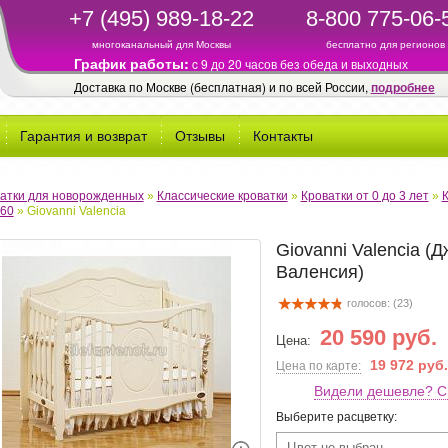
+7 (495) 989-18-22
8-800 775-06-
многоканальный для Москвы
бесплатно для регионов
График работы:
c 9 до 20 часов без обеда и выходных
Доставка по Москве (бесплатная) и по всей России,
подробнее
Гарантия и возврат
Отзывы
Контакты
атки для новорожденных
»
Классические кроватки
»
Кроватки от 0 до 3 лет
»
60
»
Giovanni Valencia
Giovanni Valencia (
Валенсия)
голосов: (
23
)
20 590 руб.
Цена:
19 972 руб.
Цена по карте:
Видели дешевле? С
Выберите расцветку:
Цвет не выбран