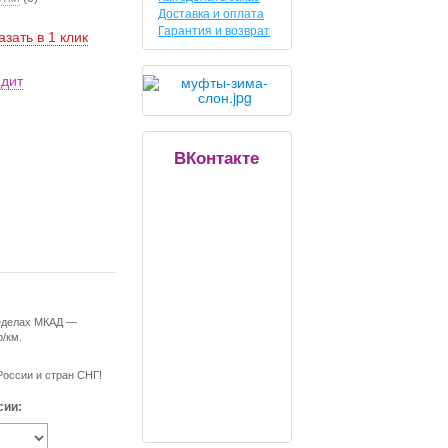
Доставка и оплата
Гарантия и возврат
азать в 1 клик
едит
ВКонтакте
ределах МКАД —
р/км.
России и стран СНГ!
сии: