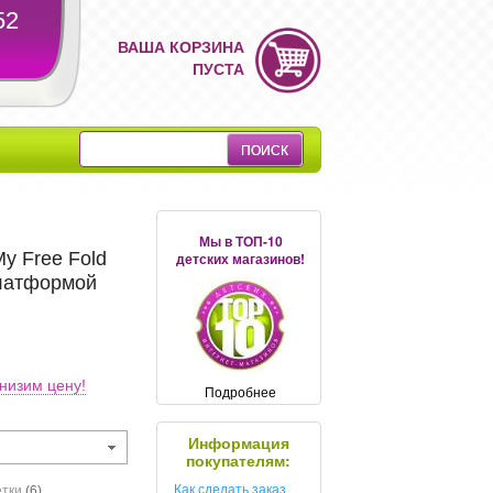
52
ВАША КОРЗИНА
ПУСТА
Мы в ТОП-10
y Free Fold
детских магазинов!
платформой
низим цену!
Подробнее
Информация
покупателям:
Как сделать заказ
етки
(6)