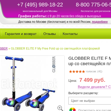
+7 (495) 989-18-22
8-800 775-06-
многоканальный для Москвы
бесплатно для регионов
График работы:
c 9 до 20 часов без обеда и выходных
Доставка по Москве (бесплатная) и по всей России,
подробнее
Гарантия и возврат
Отзывы
Контакты
BBER
»
GLOBBER ELITE F My Free Fold up со светящейся платформой
GLOBBER ELITE F M
up со светящейся 
голосов: (
41
)
7 499 руб.
Цена:
Видели дешевле? С
Выберите расцветку:
Цвет не выбран
Посмотреть все расцв