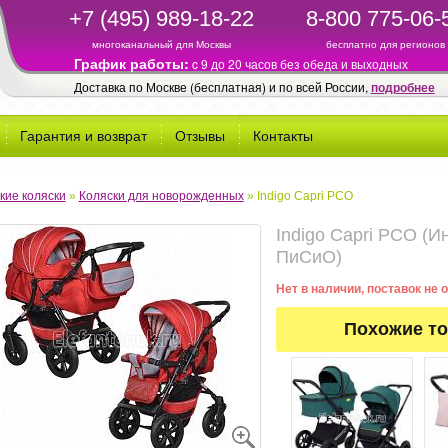
+7 (495) 989-18-22
8-800 775-06-
многоканальный для Москвы
бесплатно для регионов
График работы:
c 9 до 20 часов без обеда и выходных
Доставка по Москве (бесплатная) и по всей России,
подробнее
Гарантия и возврат
Отзывы
Контакты
кие коляски
»
Коляски для новорожденных
»
Indigo Capri PCO
Indigo Capri PCO (И
ПиСиО)
Нет в наличии, поставок не
Похожие т