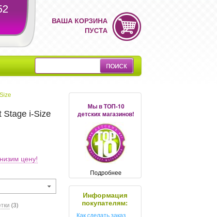
52
ВАША КОРЗИНА
ПУСТА
-Size
Мы в ТОП-10
 Stage i-Size
детских магазинов!
низим цену!
Подробнее
Информация
покупателям:
етки
(3)
Как сделать заказ