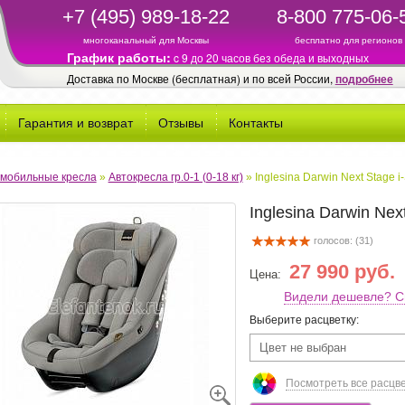
+7 (495) 989-18-22
8-800 775-06-
многоканальный для Москвы
бесплатно для регионов
График работы:
c 9 до 20 часов без обеда и выходных
Доставка по Москве (бесплатная) и по всей России,
подробнее
Гарантия и возврат
Отзывы
Контакты
мобильные кресла
»
Автокресла гр.0-1 (0-18 кг)
»
Inglesina Darwin Next Stage i
Inglesina Darwin Next
голосов: (
31
)
27 990 руб.
Цена:
Видели дешевле? С
Выберите расцветку:
Цвет не выбран
Посмотреть все расцв