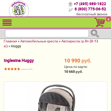
+7 (495) 989-1822
Спасибо, что выбрали нас!
8 (800) 775-06-52
бесплатный звонок
Распродажа!
0
Детские коляски
Автомобильные кресла
Главная
»
Автомобильные кресла
»
Автокресла гр.0+ (0-13
Кроватки для новорожденных
кг)
»
Huggy
Кровати для детей от 2-3 лет
10 990 руб.
Inglesina Huggy
Конверты, муфты
Цена по карте:
голосов: (
117
)
10 660 руб.
Детский транспорт
Летние товары
Мебель и аксессуары
Постельные принадлежности