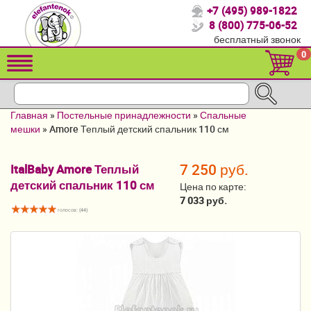
+7 (495) 989-1822
Спасибо, что выбрали нас!
8 (800) 775-06-52
бесплатный звонок
Распродажа!
0
Детские коляски
Автомобильные кресла
Главная
»
Постельные принадлежности
»
Спальные
Кроватки для новорожденных
мешки
»
Amore Теплый детский спальник 110 см
Кровати для детей от 2-3 лет
7 250 руб.
ItalBaby Amore Теплый
детский спальник 110 см
Конверты, муфты
Цена по карте:
7 033 руб.
Детский транспорт
голосов: (
44
)
Летние товары
Мебель и аксессуары
Постельные принадлежности