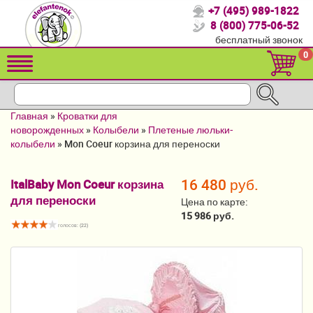
+7 (495) 989-1822
Спасибо, что выбрали нас!
8 (800) 775-06-52
бесплатный звонок
Распродажа!
0
Детские коляски
Автомобильные кресла
Главная
»
Кроватки для
Кроватки для новорожденных
новорожденных
»
Колыбели
»
Плетеные люльки-
колыбели
»
Mon Coeur корзина для переноски
Кровати для детей от 2-3 лет
16 480 руб.
ItalBaby Mon Coeur корзина
Конверты, муфты
для переноски
Цена по карте:
Детский транспорт
15 986 руб.
голосов: (
22
)
Летние товары
Мебель и аксессуары
Постельные принадлежности