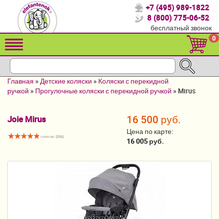
+7 (495) 989-1822
Спасибо, что выбрали нас!
8 (800) 775-06-52
бесплатный звонок
Распродажа!
0
Детские коляски
Автомобильные кресла
Главная
»
Детские коляски
»
Коляски с перекидной
Кроватки для новорожденных
ручкой
»
Прогулочные коляски с перекидной ручкой
»
Mirus
Кровати для детей от 2-3 лет
16 500 руб.
Joie Mirus
Конверты, муфты
Цена по карте:
голосов: (
255
)
16 005 руб.
Детский транспорт
Летние товары
Мебель и аксессуары
Постельные принадлежности