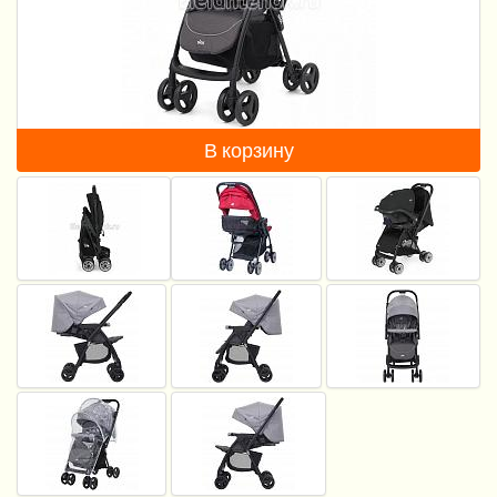
Пеленание
Кормление
Гигиена и уход
В корзину
Качели, шезлонги
Манежи
Безопасность ребенка
Ходунки и прыгунки
Игры и развитие
Принадлежности для выписки
Сумки для мам и детей
Кенгуру и слинги