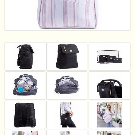
Пеленание
Кормление
Гигиена и уход
Качели, шезлонги
Манежи
Безопасность ребенка
Ходунки и прыгунки
Игры и развитие
Принадлежности для выписки
Сумки для мам и детей
Кенгуру и слинги