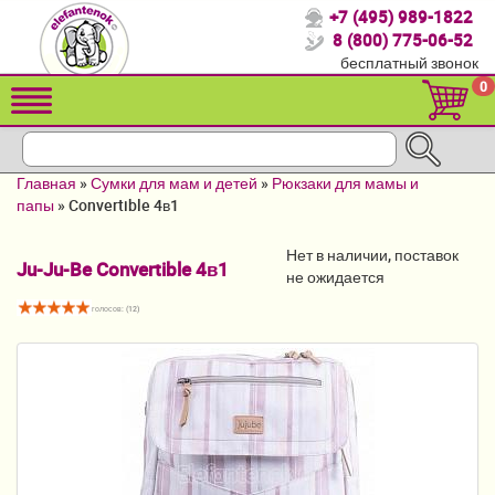
+7 (495) 989-1822
Спасибо, что выбрали нас!
8 (800) 775-06-52
бесплатный звонок
Распродажа!
0
Детские коляски
Автомобильные кресла
Главная
»
Сумки для мам и детей
»
Рюкзаки для мамы и
Кроватки для новорожденных
папы
»
Convertible 4в1
Кровати для детей от 2-3 лет
Нет в наличии, поставок
Ju-Ju-Be Convertible 4в1
не ожидается
Конверты, муфты
голосов: (
12
)
Детский транспорт
Летние товары
Мебель и аксессуары
Постельные принадлежности