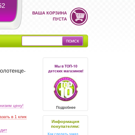
52
ВАША КОРЗИНА
ПУСТА
Мы в ТОП-10
полотенце-
детских магазинов!
низим цену!
Подробнее
азать в 1 клик
Информация
покупателям:
едит
Как сделать заказ