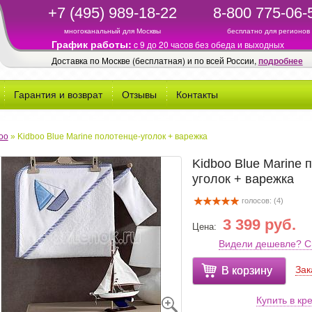
+7 (495) 989-18-22
8-800 775-06-
многоканальный для Москвы
бесплатно для регионов
График работы:
c 9 до 20 часов без обеда и выходных
Доставка по Москве (бесплатная) и по всей России,
подробнее
Гарантия и возврат
Отзывы
Контакты
oo
»
Kidboo Blue Marine полотенце-уголок + варежка
Kidboo Blue Marine 
уголок + варежка
голосов: (
4
)
3 399 руб.
Цена:
Видели дешевле? С
Зак
В корзину
Купить в кр