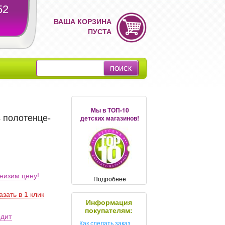
52
ВАША КОРЗИНА
ПУСТА
Мы в ТОП-10
ss полотенце-
детских магазинов!
низим цену!
Подробнее
азать в 1 клик
Информация
покупателям:
едит
Как сделать заказ