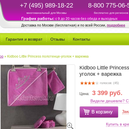
+7 (495) 989-18-22
8-800 775-06-
многоканальный для Москвы
бесплатно для регионов
График работы:
c 9 до 20 часов без обеда и выходных
Доставка по Москве (бесплатная) и по всей России,
подробнее
Гарантия и возврат
Отзывы
Контакты
oo
»
Kidboo Little Princess полотенце-уголок + варежка
Kidboo Little Prince
уголок + варежка
голосов: (
45
)
3 399 руб.
Цена:
Видели дешевле? С
Зак
В корзину
Купить в кр