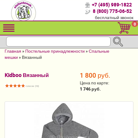
+7 (495) 989-1822
Спасибо, что выбрали нас!
8 (800) 775-06-52
бесплатный звонок
Распродажа!
0
Детские коляски
Автомобильные кресла
Главная
»
Постельные принадлежности
»
Спальные
Кроватки для новорожденных
мешки
»
Вязанный
Кровати для детей от 2-3 лет
1 800 руб.
Kidboo Вязанный
Конверты, муфты
Цена по карте:
голосов: (
12
)
1 746 руб.
Детский транспорт
Летние товары
Мебель и аксессуары
Постельные принадлежности