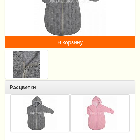
Пеленание
Гигиена и уход
Кормление
В корзину
Качели, шезлонги
Манежи
Безопасность ребенка
Ходунки и прыгунки
Расцветки
Игры и развитие
Принадлежности для выписки
Сумки для мам и детей
Кенгуру и слинги