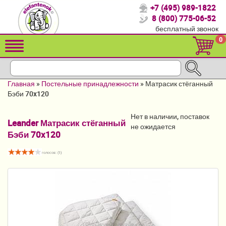
+7 (495) 989-1822
Спасибо, что выбрали нас!
8 (800) 775-06-52
бесплатный звонок
Распродажа!
0
Детские коляски
Автомобильные кресла
Главная
»
Постельные принадлежности
»
Матрасик стёганный
Кроватки для новорожденных
Бэби 70x120
Кровати для детей от 2-3 лет
Нет в наличии, поставок
Leander Матрасик стёганный
не ожидается
Бэби 70x120
Конверты, муфты
Детский транспорт
голосов: (
1
)
Летние товары
Мебель и аксессуары
Постельные принадлежности