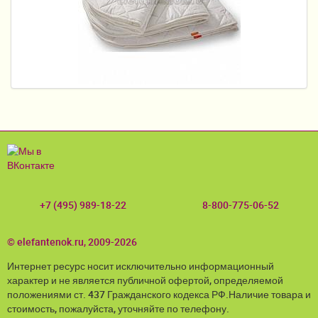
Пеленание
Кормление
Гигиена и уход
Качели, шезлонги
Манежи
Безопасность ребенка
Ходунки и прыгунки
+7 (495) 989-18-22
8-800-775-06-52
Игры и развитие
© elefantenok.ru, 2009-2026
Принадлежности для выписки
Интернет ресурс носит исключительно информационный
Сумки для мам и детей
характер и не является публичной офертой, определяемой
положениями ст. 437 Гражданского кодекса РФ.Наличие товара и
Кенгуру и слинги
стоимость, пожалуйста, уточняйте по телефону.