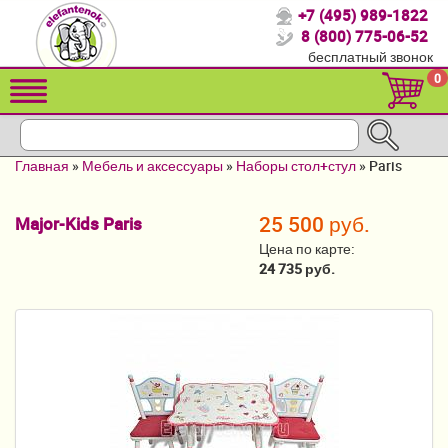
+7 (495) 989-1822
Спасибо, что выбрали нас!
8 (800) 775-06-52
бесплатный звонок
Распродажа!
0
Детские коляски
Автомобильные кресла
Главная
»
Мебель и аксессуары
»
Наборы стол+стул
»
Paris
Кроватки для новорожденных
25 500 руб.
Major-Kids Paris
Кровати для детей от 2-3 лет
Цена по карте:
Конверты, муфты
24 735 руб.
Детский транспорт
Летние товары
Мебель и аксессуары
Постельные принадлежности