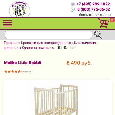
+7 (495) 989-1822
Спасибо, что выбрали нас!
8 (800) 775-06-52
бесплатный звонок
Распродажа!
0
Детские коляски
Автомобильные кресла
Главная
»
Кроватки для новорожденных
»
Классические
Кроватки для новорожденных
кроватки
»
Кроватки-качалки
»
Little Rabbit
Кровати для детей от 2-3 лет
8 490 руб.
Malika Little Rabbit
Конверты, муфты
голосов: (
4
)
Детский транспорт
Летние товары
Мебель и аксессуары
Постельные принадлежности