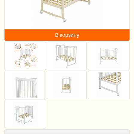
Пеленание
Гигиена и уход
Кормление
В корзину
Качели, шезлонги
Манежи
Безопасность ребенка
Ходунки и прыгунки
Игры и развитие
Принадлежности для выписки
Сумки для мам и детей
Кенгуру и слинги