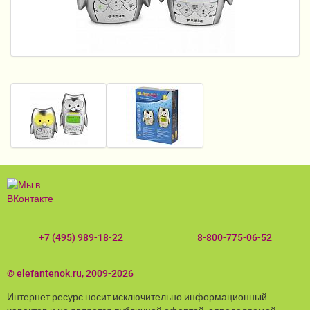
Пеленание
Кормление
Гигиена и уход
Качели, шезлонги
Манежи
Безопасность ребенка
Ходунки и прыгунки
Игры и развитие
+7 (495) 989-18-22
8-800-775-06-52
Принадлежности для выписки
Сумки для мам и детей
© elefantenok.ru, 2009-2026
Интернет ресурс носит исключительно информационный
Кенгуру и слинги