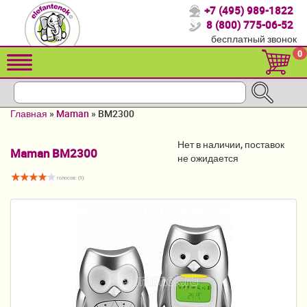
+7 (495) 989-1822
Спасибо, что выбрали нас!
8 (800) 775-06-52
бесплатный звонок
Распродажа!
0
Детские коляски
Автомобильные кресла
Главная
»
Maman
»
BM2300
Кроватки для новорожденных
Нет в наличии, поставок
Maman BM2300
Кровати для детей от 2-3 лет
не ожидается
голосов: (
1
)
Конверты, муфты
Детский транспорт
Летние товары
Мебель и аксессуары
Постельные принадлежности