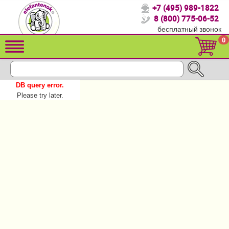
+7 (495) 989-1822
Спасибо, что выбрали нас!
8 (800) 775-06-52
бесплатный звонок
Распродажа!
0
Детские коляски
Автомобильные кресла
DB query error.
Кроватки для новорожденных
Please try later.
Кровати для детей от 2-3 лет
Детский транспорт
Летние товары
Конверты, муфты
Мебель и аксессуары
Постельные принадлежности