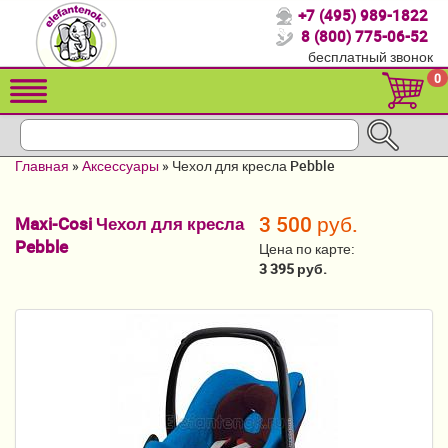
+7 (495) 989-1822
Спасибо, что выбрали нас!
8 (800) 775-06-52
бесплатный звонок
Распродажа!
0
Детские коляски
Автомобильные кресла
Главная
»
Аксессуары
»
Чехол для кресла Pebble
Кроватки для новорожденных
3 500 руб.
Maxi-Cosi Чехол для кресла
Кровати для детей от 2-3 лет
Pebble
Цена по карте:
Конверты, муфты
3 395 руб.
Детский транспорт
Летние товары
Мебель и аксессуары
Постельные принадлежности