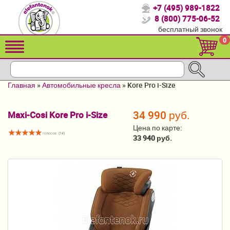
+7 (495) 989-1822
Спасибо, что выбрали нас!
8 (800) 775-06-52
бесплатный звонок
Распродажа!
0
Детские коляски
Автомобильные кресла
Главная
»
Автомобильные кресла
»
Kore Pro i-Size
Кроватки для новорожденных
34 990 руб.
Maxi-Cosi Kore Pro i-Size
Кровати для детей от 2-3 лет
Цена по карте:
голосов: (
14
)
Конверты, муфты
33 940 руб.
Детский транспорт
Летние товары
Мебель и аксессуары
Постельные принадлежности