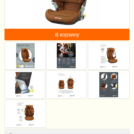
Пеленание
Кормление
Гигиена и уход
В корзину
Качели, шезлонги
Манежи
Безопасность ребенка
Ходунки и прыгунки
Игры и развитие
Принадлежности для выписки
Сумки для мам и детей
Кенгуру и слинги