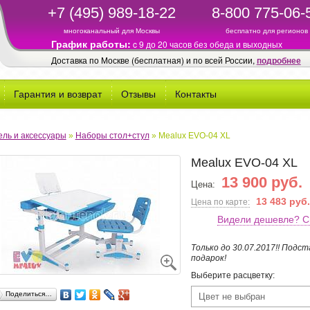
+7 (495) 989-18-22
8-800 775-06-
многоканальный для Москвы
бесплатно для регионов
График работы:
c 9 до 20 часов без обеда и выходных
Доставка по Москве (бесплатная) и по всей России,
подробнее
Гарантия и возврат
Отзывы
Контакты
ль и аксессуары
»
Наборы стол+стул
»
Mealux EVO-04 XL
Mealux EVO-04 XL
13 900 руб.
Цена:
13 483 руб.
Цена по карте:
Видели дешевле? С
Только до 30.07.2017!! Подст
подарок!
Выберите расцветку:
Поделиться…
Цвет не выбран