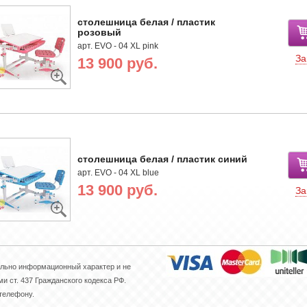
столешница белая / пластик
розовый
арт. EVO - 04 XL pink
За
13 900 руб.
столешница белая / пластик синий
арт. EVO - 04 XL blue
13 900 руб.
За
ельно информационный характер и не
 ст. 437 Гражданского кодекса РФ.
 телефону.