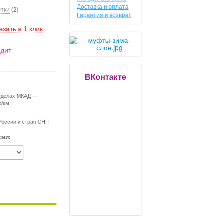
Доставка и оплата
етки
(2)
Гарантия и возврат
азать в 1 клик
едит
ВКонтакте
ределах МКАД —
р/км.
России и стран СНГ!
сии: