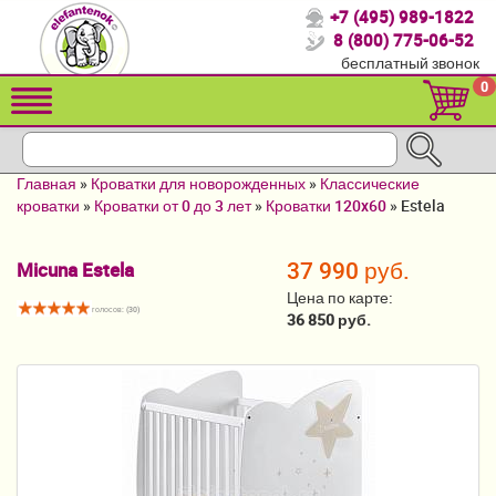
+7 (495) 989-1822
Спасибо, что выбрали нас!
8 (800) 775-06-52
бесплатный звонок
Распродажа!
0
Детские коляски
Автомобильные кресла
Главная
»
Кроватки для новорожденных
»
Классические
Кроватки для новорожденных
кроватки
»
Кроватки от 0 до 3 лет
»
Кроватки 120x60
»
Estela
Кровати для детей от 2-3 лет
37 990 руб.
Micuna Estela
Конверты, муфты
Цена по карте:
голосов: (
30
)
36 850 руб.
Детский транспорт
Летние товары
Мебель и аксессуары
Постельные принадлежности