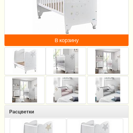
Пеленание
Кормление
Гигиена и уход
В корзину
Качели, шезлонги
Манежи
Безопасность ребенка
Ходунки и прыгунки
Игры и развитие
Принадлежности для выписки
Расцветки
Сумки для мам и детей
Кенгуру и слинги