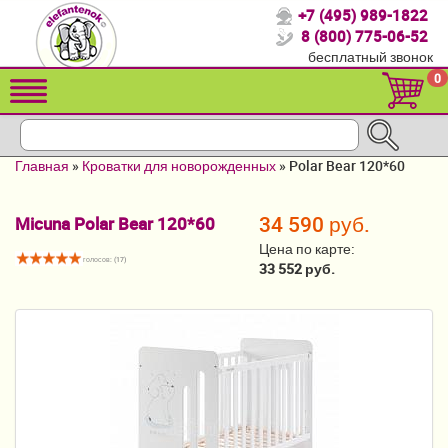
+7 (495) 989-1822
Спасибо, что выбрали нас!
8 (800) 775-06-52
бесплатный звонок
Распродажа!
0
Детские коляски
Автомобильные кресла
Главная
»
Кроватки для новорожденных
»
Polar Bear 120*60
Кроватки для новорожденных
34 590 руб.
Micuna Polar Bear 120*60
Кровати для детей от 2-3 лет
Цена по карте:
голосов: (
17
)
Конверты, муфты
33 552 руб.
Детский транспорт
Летние товары
Мебель и аксессуары
Постельные принадлежности