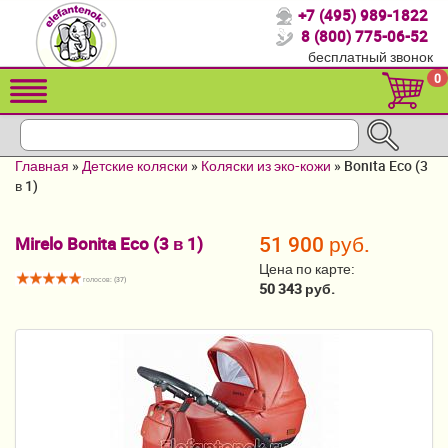
+7 (495) 989-1822
Спасибо, что выбрали нас!
8 (800) 775-06-52
бесплатный звонок
Распродажа!
0
Детские коляски
Автомобильные кресла
Главная
»
Детские коляски
»
Коляски из эко-кожи
»
Bonita Eco (3
Кроватки для новорожденных
в 1)
Кровати для детей от 2-3 лет
51 900 руб.
Mirelo Bonita Eco (3 в 1)
Конверты, муфты
Цена по карте:
голосов: (
37
)
50 343 руб.
Детский транспорт
Летние товары
Мебель и аксессуары
Постельные принадлежности