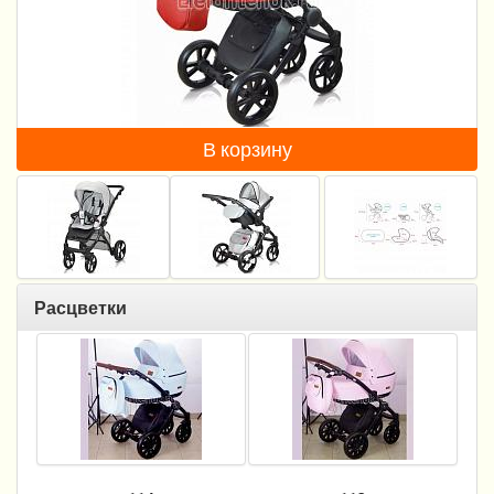
Пеленание
Гигиена и уход
Кормление
В корзину
Качели, шезлонги
Манежи
Безопасность ребенка
Ходунки и прыгунки
Расцветки
Игры и развитие
Принадлежности для выписки
Сумки для мам и детей
Кенгуру и слинги