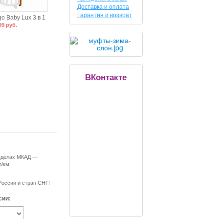
Доставка и оплата
Гарантия и возврат
go Baby Lux 3 в 1
99 руб.
ВКонтакте
ределах МКАД —
р/км.
России и стран СНГ!
сии: