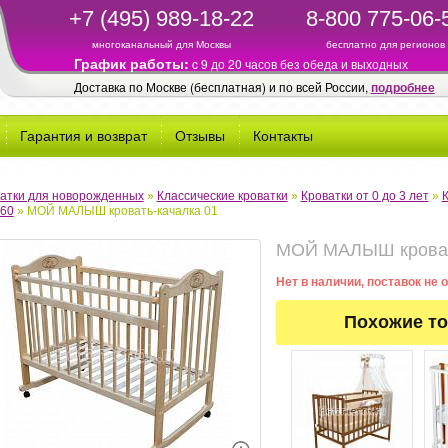
+7 (495) 989-18-22
8-800 775-06-
многоканальный для Москвы
бесплатно для регионов
График работы:
c 9 до 20 часов без обеда и выходных
Доставка по Москве (бесплатная) и по всей России,
подробнее
Гарантия и возврат
Отзывы
Контакты
атки для новорожденных
»
Классические кроватки
»
Кроватки от 0 до 3 лет
»
60
»
МОЙ МАЛЫШ кровать-качалка 01
МОЙ МАЛЫШ кроват
Нет в наличии, поставок не
Похожие т