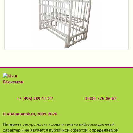
Пеленание
Кормление
Гигиена и уход
Качели, шезлонги
Манежи
Безопасность ребенка
Ходунки и прыгунки
Игры и развитие
+7 (495) 989-18-22
8-800-775-06-52
Принадлежности для выписки
© elefantenok.ru, 2009-2026
Сумки для мам и детей
Интернет ресурс носит исключительно информационный
Кенгуру и слинги
характер и не является публичной офертой, определяемой