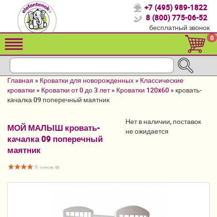
+7 (495) 989-1822
Спасибо, что выбрали нас!
8 (800) 775-06-52
бесплатный звонок
Распродажа!
0
Детские коляски
Автомобильные кресла
Главная
»
Кроватки для новорожденных
»
Классические
Кроватки для новорожденных
кроватки
»
Кроватки от 0 до 3 лет
»
Кроватки 120x60
»
кровать-
качалка 09 поперечный маятник
Кровати для детей от 2-3 лет
Нет в наличии, поставок
МОЙ МАЛЫШ кровать-
Конверты, муфты
не ожидается
качалка 09 поперечный
Детский транспорт
маятник
Летние товары
голосов: (
5
)
Мебель и аксессуары
Постельные принадлежности