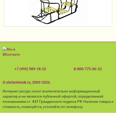
Пеленание
Кормление
Гигиена и уход
Качели, шезлонги
Манежи
Безопасность ребенка
+7 (495) 989-18-22
8-800-775-06-52
Ходунки и прыгунки
Игры и развитие
© elefantenok.ru, 2009-2026
Принадлежности для выписки
Интернет ресурс носит исключительно информационный
характер и не является публичной офертой, определяемой
положениями ст. 437 Гражданского кодекса РФ.Наличие товара и
Сумки для мам и детей
стоимость, пожалуйста, уточняйте по телефону.
Кенгуру и слинги