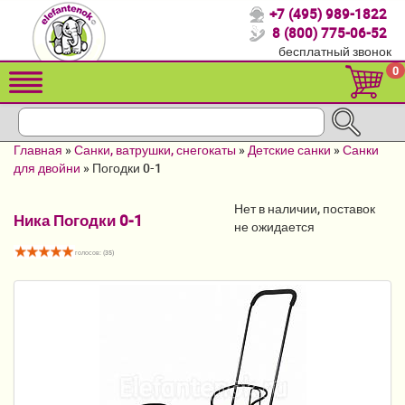
+7 (495) 989-1822
Спасибо, что выбрали нас!
8 (800) 775-06-52
бесплатный звонок
Распродажа!
0
Детские коляски
Автомобильные кресла
Главная
»
Санки, ватрушки, снегокаты
»
Детские санки
»
Санки
Кроватки для новорожденных
для двойни
»
Погодки 0-1
Кровати для детей от 2-3 лет
Нет в наличии, поставок
Ника Погодки 0-1
не ожидается
Конверты, муфты
голосов: (
35
)
Детский транспорт
Летние товары
Мебель и аксессуары
Постельные принадлежности