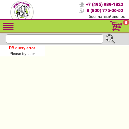
+7 (495) 989-1822
Спасибо, что выбрали нас!
8 (800) 775-06-52
бесплатный звонок
Распродажа!
0
Детские коляски
Автомобильные кресла
DB query error.
Кроватки для новорожденных
Please try later.
Кровати для детей от 2-3 лет
Детский транспорт
Летние товары
Конверты, муфты
Мебель и аксессуары
Постельные принадлежности