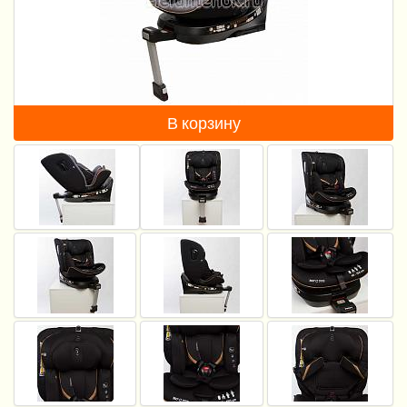
Пеленание
Кормление
Гигиена и уход
В корзину
Качели, шезлонги
Манежи
Безопасность ребенка
Ходунки и прыгунки
Игры и развитие
Принадлежности для выписки
Сумки для мам и детей
Кенгуру и слинги