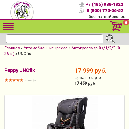
+7 (495) 989-1822
Спасибо, что выбрали нас!
8 (800) 775-06-52
бесплатный звонок
Распродажа!
0
Детские коляски
Автомобильные кресла
Главная
»
Автомобильные кресла
»
Автокресла гр.0+/1/2/3 (0-
Кроватки для новорожденных
36 кг)
»
UNOfix
Кровати для детей от 2-3 лет
17 999 руб.
Peppy UNOfix
Конверты, муфты
Цена по карте:
голосов: (
45
)
17 459 руб.
Детский транспорт
Летние товары
Мебель и аксессуары
Постельные принадлежности