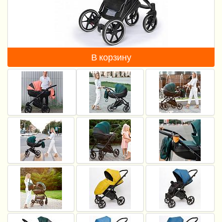
Пеленание
Гигиена и уход
Кормление
В корзину
Качели, шезлонги
Манежи
Безопасность ребенка
Ходунки и прыгунки
Игры и развитие
Принадлежности для выписки
Сумки для мам и детей
Кенгуру и слинги