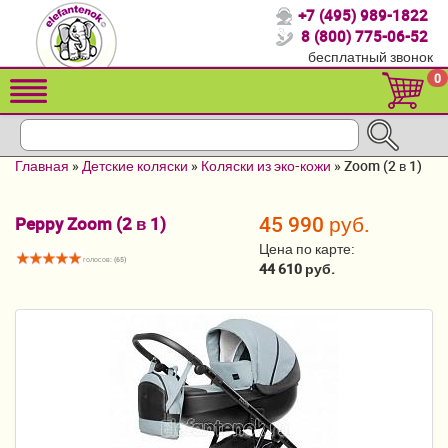
+7 (495) 989-1822
Спасибо, что выбрали нас!
8 (800) 775-06-52
бесплатный звонок
Распродажа!
0
Детские коляски
Автомобильные кресла
Главная
»
Детские коляски
»
Коляски из эко-кожи
»
Zoom (2 в 1)
Кроватки для новорожденных
45 990 руб.
Peppy Zoom (2 в 1)
Кровати для детей от 2-3 лет
Цена по карте:
голосов: (
65
)
Конверты, муфты
44 610 руб.
Детский транспорт
Летние товары
Мебель и аксессуары
Постельные принадлежности