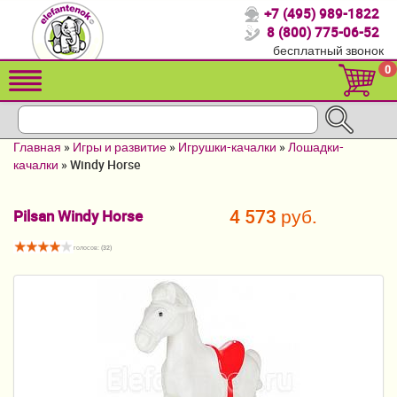
+7 (495) 989-1822
Спасибо, что выбрали нас!
8 (800) 775-06-52
бесплатный звонок
Распродажа!
0
Детские коляски
Автомобильные кресла
Главная
»
Игры и развитие
»
Игрушки-качалки
»
Лошадки-
Кроватки для новорожденных
качалки
»
Windy Horse
Кровати для детей от 2-3 лет
4 573 руб.
Pilsan Windy Horse
Конверты, муфты
голосов: (
32
)
Детский транспорт
Летние товары
Мебель и аксессуары
Постельные принадлежности