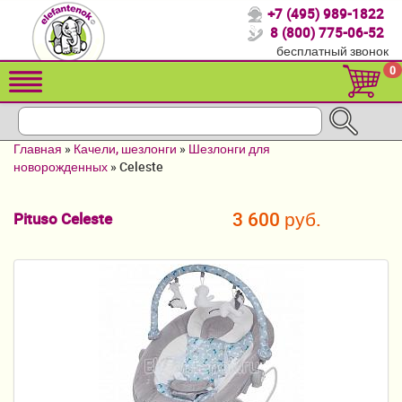
+7 (495) 989-1822
Спасибо, что выбрали нас!
8 (800) 775-06-52
бесплатный звонок
Распродажа!
0
Детские коляски
Автомобильные кресла
Главная
»
Качели, шезлонги
»
Шезлонги для
Кроватки для новорожденных
новорожденных
»
Celeste
Кровати для детей от 2-3 лет
3 600 руб.
Pituso Celeste
Конверты, муфты
Детский транспорт
Летние товары
Мебель и аксессуары
Постельные принадлежности