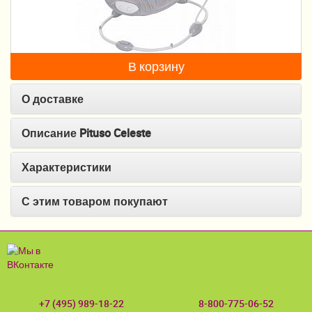
Пеленание
Кормление
В корзину
Гигиена и уход
О доставке
Качели, шезлонги
Манежи
Описание Pituso Celeste
Безопасность ребенка
Характеристики
Ходунки и прыгунки
С этим товаром покупают
Игры и развитие
Принадлежности для выписки
Сумки для мам и детей
Кенгуру и слинги
+7 (495) 989-18-22
8-800-775-06-52