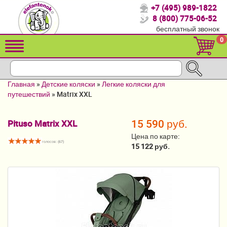
+7 (495) 989-1822
Спасибо, что выбрали нас!
8 (800) 775-06-52
бесплатный звонок
Распродажа!
0
Детские коляски
Автомобильные кресла
Главная
»
Детские коляски
»
Легкие коляски для
Кроватки для новорожденных
путешествий
»
Matrix XXL
Кровати для детей от 2-3 лет
15 590 руб.
Pituso Matrix XXL
Конверты, муфты
Цена по карте:
голосов: (
67
)
15 122 руб.
Детский транспорт
Летние товары
Мебель и аксессуары
Постельные принадлежности