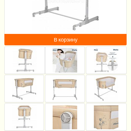
Пеленание
Кормление
Гигиена и уход
В корзину
Качели, шезлонги
Манежи
Безопасность ребенка
Ходунки и прыгунки
Игры и развитие
Принадлежности для выписки
Сумки для мам и детей
Кенгуру и слинги