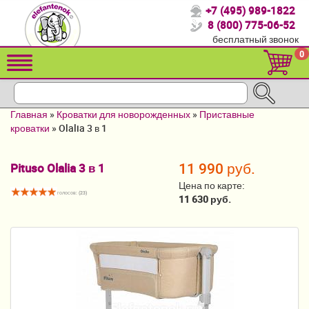
+7 (495) 989-1822
Спасибо, что выбрали нас!
8 (800) 775-06-52
бесплатный звонок
Распродажа!
0
Детские коляски
Автомобильные кресла
Главная
»
Кроватки для новорожденных
»
Приставные
Кроватки для новорожденных
кроватки
»
Olalia 3 в 1
Кровати для детей от 2-3 лет
11 990 руб.
Pituso Olalia 3 в 1
Конверты, муфты
Цена по карте:
голосов: (
23
)
11 630 руб.
Детский транспорт
Летние товары
Мебель и аксессуары
Постельные принадлежности