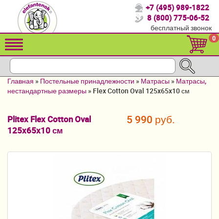
+7 (495) 989-1822
Спасибо, что выбрали нас!
8 (800) 775-06-52
бесплатный звонок
Распродажа!
0
Детские коляски
Автомобильные кресла
Главная
»
Постельные принадлежности
»
Матрасы
»
Матрасы,
Кроватки для новорожденных
нестандартные размеры
»
Flex Cotton Oval 125x65x10 см
Кровати для детей от 2-3 лет
5 990 руб.
Plitex Flex Cotton Oval
125x65x10 см
Конверты, муфты
Детский транспорт
Летние товары
Мебель и аксессуары
Постельные принадлежности