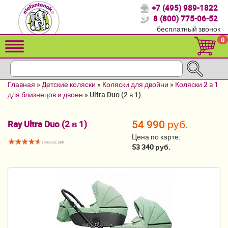
+7 (495) 989-1822
Спасибо, что выбрали нас!
8 (800) 775-06-52
бесплатный звонок
Распродажа!
0
Детские коляски
Автомобильные кресла
Главная
»
Детские коляски
»
Коляски для двойни
»
Коляски 2 в 1
Кроватки для новорожденных
для близнецов и двоен
»
Ultra Duo (2 в 1)
Кровати для детей от 2-3 лет
54 990 руб.
Ray Ultra Duo (2 в 1)
Конверты, муфты
Цена по карте:
голосов: (
34
)
53 340 руб.
Детский транспорт
Летние товары
Мебель и аксессуары
Постельные принадлежности