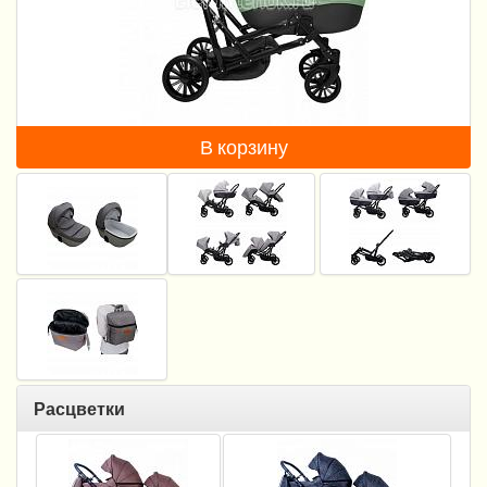
Пеленание
Кормление
Гигиена и уход
В корзину
Качели, шезлонги
Манежи
Безопасность ребенка
Ходунки и прыгунки
Игры и развитие
Принадлежности для выписки
Расцветки
Сумки для мам и детей
Кенгуру и слинги