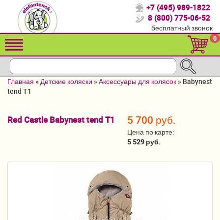
+7 (495) 989-1822
Спасибо, что выбрали нас!
8 (800) 775-06-52
бесплатный звонок
Распродажа!
0
Детские коляски
Автомобильные кресла
Главная
»
Детские коляски
»
Аксессуары для колясок
»
Babynest
Кроватки для новорожденных
tend T1
Кровати для детей от 2-3 лет
5 700 руб.
Red Castle Babynest tend T1
Конверты, муфты
Цена по карте:
5 529 руб.
Детский транспорт
Летние товары
Мебель и аксессуары
Постельные принадлежности