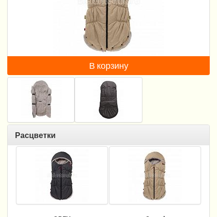
Пеленание
Гигиена и уход
Кормление
В корзину
Качели, шезлонги
Манежи
Безопасность ребенка
Ходунки и прыгунки
Расцветки
Игры и развитие
Принадлежности для выписки
Сумки для мам и детей
Кенгуру и слинги