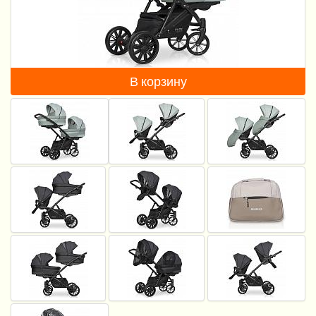
Пеленание
Гигиена и уход
Кормление
В корзину
Качели, шезлонги
Манежи
Безопасность ребенка
Ходунки и прыгунки
Игры и развитие
Принадлежности для выписки
Сумки для мам и детей
Кенгуру и слинги