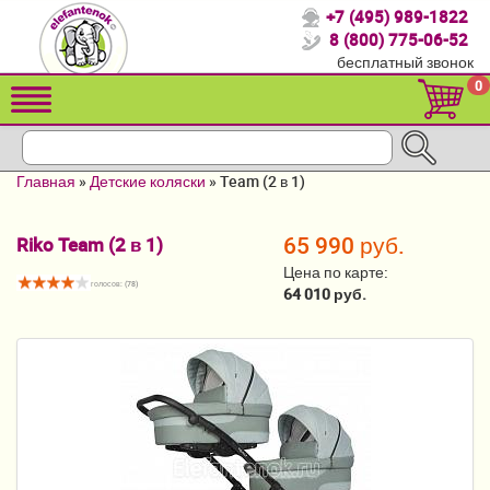
+7 (495) 989-1822
Спасибо, что выбрали нас!
8 (800) 775-06-52
бесплатный звонок
Распродажа!
0
Детские коляски
Автомобильные кресла
Главная
»
Детские коляски
»
Team (2 в 1)
Кроватки для новорожденных
65 990 руб.
Riko Team (2 в 1)
Кровати для детей от 2-3 лет
Цена по карте:
голосов: (
78
)
Конверты, муфты
64 010 руб.
Детский транспорт
Летние товары
Мебель и аксессуары
Постельные принадлежности