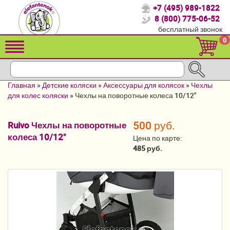
+7 (495) 989-1822
Спасибо, что выбрали нас!
8 (800) 775-06-52
бесплатный звонок
Распродажа!
0
Детские коляски
Автомобильные кресла
Главная
»
Детские коляски
»
Аксессуары для колясок
»
Чехлы
Кроватки для новорожденных
для колес коляски
»
Чехлы на поворотные колеса 10/12"
Кровати для детей от 2-3 лет
500 руб.
Ruivo Чехлы на поворотные
колеса 10/12"
Детский транспорт
Цена по карте:
485 руб.
Летние товары
Конверты, муфты
Мебель и аксессуары
Постельные принадлежности