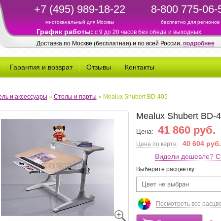
+7 (495) 989-18-22
8-800 775-06-
многоканальный для Москвы
бесплатно для регионов
График работы:
c 9 до 20 часов без обеда и выходных
Доставка по Москве (бесплатная) и по всей России,
подробнее
Гарантия и возврат
Отзывы
Контакты
ль и аксессуары
»
Столы и парты
»
Mealux Shubert BD-405
Mealux Shubert BD-
41 860 руб.
Цена:
40 604 руб.
Цена по карте:
Видели дешевле? С
Выберите расцветку:
Цвет не выбран
Посмотреть все расцв