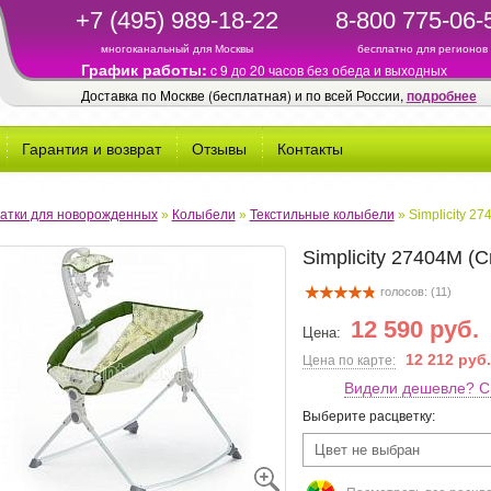
+7 (495) 989-18-22
8-800 775-06-
многоканальный для Москвы
бесплатно для регионов
График работы:
c 9 до 20 часов без обеда и выходных
Доставка по Москве (бесплатная) и по всей России,
подробнее
Гарантия и возврат
Отзывы
Контакты
атки для новорожденных
»
Колыбели
»
Текстильные колыбели
»
Simplicity 2
Simplicity 27404М (
голосов: (
11
)
12 590 руб.
Цена:
12 212 руб.
Цена по карте:
Видели дешевле? С
Выберите расцветку:
Цвет не выбран