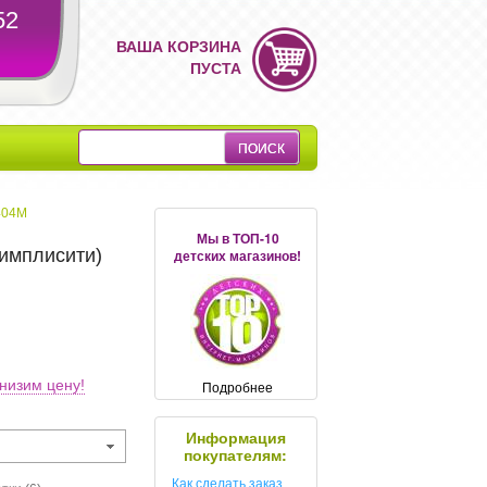
52
ВАША КОРЗИНА
ПУСТА
7404М
Мы в ТОП-10
Симплисити)
детских магазинов!
низим цену!
Подробнее
Информация
покупателям:
Как сделать заказ