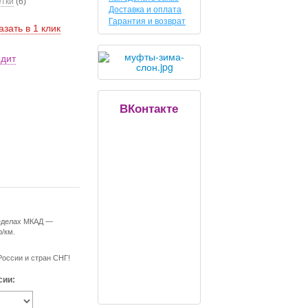
етки
(6)
Доставка и оплата
Гарантия и возврат
азать в 1 клик
едит
ВКонтакте
ределах МКАД —
р/км.
России и стран СНГ!
сии: