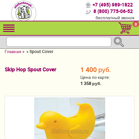
+7 (495) 989-1822
Спасибо, что выбрали нас!
8 (800) 775-06-52
бесплатный звонок
Распродажа!
0
Детские коляски
Автомобильные кресла
Главная
»
»
Spout Cover
Кроватки для новорожденных
1 400 руб.
Skip Hop Spout Cover
Кровати для детей от 2-3 лет
Цена по карте:
Конверты, муфты
1 358 руб.
Детский транспорт
Летние товары
Мебель и аксессуары
Постельные принадлежности