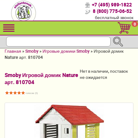
+7 (495) 989-1822
Спасибо, что выбрали нас!
8 (800) 775-06-52
бесплатный звонок
Распродажа!
0
Детские коляски
Автомобильные кресла
Главная
»
Smoby
»
Игровые домики Smoby
»
Игровой домик
Кроватки для новорожденных
Nature арт. 810704
Кровати для детей от 2-3 лет
Нет в наличии, поставок
Smoby Игровой домик Nature
не ожидается
арт. 810704
Конверты, муфты
Детский транспорт
голосов: (
1
)
Летние товары
Мебель и аксессуары
Постельные принадлежности