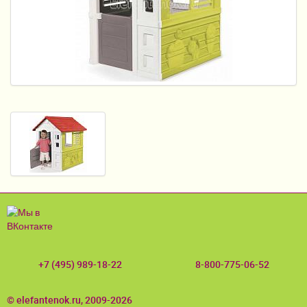
Пеленание
Кормление
Гигиена и уход
Качели, шезлонги
Манежи
Безопасность ребенка
Ходунки и прыгунки
Игры и развитие
Принадлежности для выписки
+7 (495) 989-18-22
8-800-775-06-52
Сумки для мам и детей
Кенгуру и слинги
© elefantenok.ru, 2009-2026